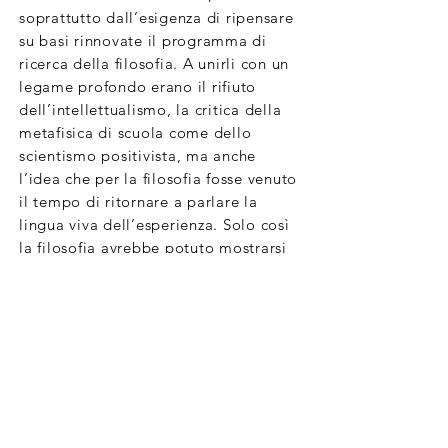
soprattutto dall’esigenza di ripensare
su basi rinnovate il programma di
ricerca della filosofia. A unirli con un
legame profondo erano il rifiuto
dell’intellettualismo, la critica della
metafisica di scuola come dello
scientismo positivista, ma anche
l’idea che per la filosofia fosse venuto
il tempo di ritornare a parlare la
lingua viva dell’esperienza. Solo così
la filosofia avrebbe potuto mostrarsi
all’altezza del secolo che si stava
aprendo e delle nuove esigenze
teoretiche che proprio la nuova
scienza aveva posto sul tappeto. Il
dialogo Bergson-James è una pietra
miliare nella storia intellettuale del
Novecento, di cui solo oggi si
comincia ad apprezzare la