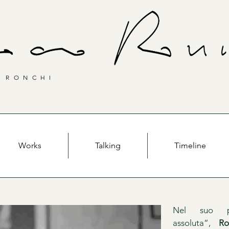
 RONCHI
Works
Talking
Timeline
Nel suo pe
assoluta”,
Ro