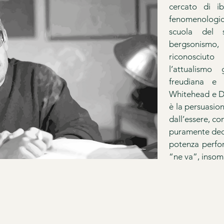
cercato di ib
fenomenologico
scuola del 
bergsonism
riconosciuto
l’attualismo 
freudiana e 
Whitehead e De
è la persuasion
dall’essere, c
puramente deco
potenza perfor
“ne va”, inso